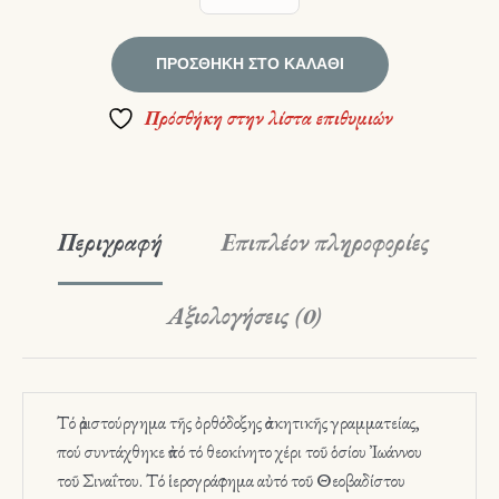
ΠΡΟΣΘΉΚΗ ΣΤΟ ΚΑΛΆΘΙ
Πρόσθήκη στην λίστα επιθυμιών
Περιγραφή
Επιπλέον πληροφορίες
Αξιολογήσεις (0)
Τό ἀριστούργημα τῆς ὀρθόδοξης ἀσκητικῆς γραμματείας,
πού συντάχθηκε ἀπό τό θεοκίνητο χέρι τοῦ ὁσίου Ἰωάννου
τοῦ Σιναΐτου. Τό ἱερογράφημα αὐτό τοῦ Θεοβαδίστου