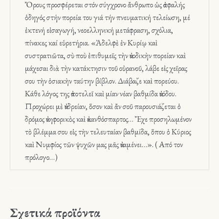
Ὄρους προσφέρεται στόν σύγχρονο ἄνθρωπο ὡς ἀσφαλής
ὁδηγός στήν πορεία του γιά τήν πνευματική τελείωση, μέ
ἐκτενή εἰσαγωγή, νεοελληνική μετάφραση, σχόλια,
πίνακες καί εὑρετήρια. «Ἀδελφὲ ἐν Κυρίῳ καὶ
συστρατιῶτα, σὺ ποὺ ἐπιθυμεῖς τὴν ἀνοδικὴν πορείαν καὶ
μάχεσαι διὰ τὴν κατάκτησιν τοῦ οὐρανοῦ, λάβε εἰς χεῖρας
σου τὴν ὁσιακὴν ταύτην βίβλον. Διάβαζε καὶ πορεύου.
Κάθε λόγος της ἀποτελεῖ καὶ μίαν νέαν βαθμίδα ἀνόδου.
Προχώρει μὲ ἀνδρείαν, ὅσον καὶ ἄν σοῦ παρουσιάζεται ὁ
δρόμος ἀνηφορικὸς καὶ ἀκανθόσπαρτος… Ἔχε προσηλωμένον
τὸ βλέμμα σου εἰς τὴν τελευταίαν βαθμίδα, ὅπου ὁ Κύριος
καὶ Νυμφίος τῶν ψυχῶν μας μᾶς ἀναμένει…». ( Από τον
πρόλογο…)
Σχετικά προϊόντα