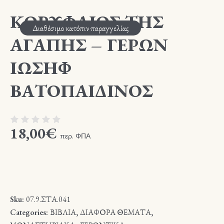
ΚΟΡΥΦΑΙΟΣ ΤΗΣ
Διαθέσιμο κατόπιν παραγγελίας
ΑΓΑΠΗΣ – ΓΕΡΩΝ
ΙΩΣΗΦ
ΒΑΤΟΠΑΙΔΙΝΟΣ
18,00
€
περ. ΦΠΑ
Sku:
07.9.ΣΤΑ.041
Categories:
ΒΙΒΛΙΑ
,
ΔΙΑΦΟΡΑ ΘΕΜΑΤΑ
,