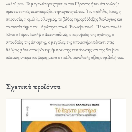
λαλούμε». Το μεγαλύτερο χάρισμα του Γέροντος ήταν ότι γνώριζε
άριστα το πώς να αποκρύβει την αγιότητά του. Τον πρόδιδε, όμως, η
παρουσία, η ομιλία, ο λυγμός, το βάθος της ορθόδοξης θεολογίας και
το συναίσθημά του. Αγάπησε πολύ. Έκλαψε πολύ. Πέρασε πολλά.
Είναι ο Γέρων Ιωσήφ ο Βατοπαιδινός, ο κορυφαίος της αγάπης, ο
σπουδαίος της άσκησης, ο μεγάλος της υπομονής απέναντι στις
θλίψεις μέσα στον βίο της έμπρακτης ταπείνωσης και της δια βίου
αφανούς υπερπροσφοράς μέσα σε κάθε μοναδικής αξίας συμβολή του.
Σχετικά προϊόντα