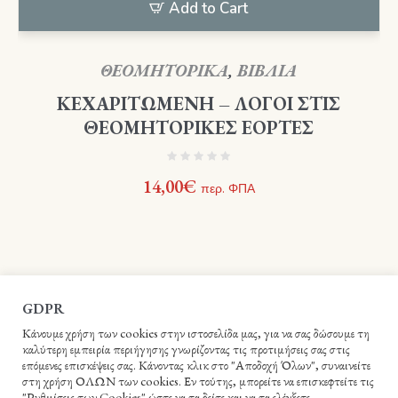
Add to Cart
ΘΕΟΜΗΤΟΡΙΚΑ
,
ΒΙΒΛΙΑ
ΚΕΧΑΡΙΤΩΜΕΝΗ – ΛΟΓΟΙ ΣΤΙΣ
ΘΕΟΜΗΤΟΡΙΚΕΣ ΕΟΡΤΕΣ
14,00
€
περ. ΦΠΑ
GDPR
Κάνουμε χρήση των cookies στην ιστοσελίδα μας, για να σας δώσουμε τη
καλύτερη εμπειρία περιήγησης γνωρίζοντας τις προτιμήσεις σας στις
επόμενες επισκέψεις σας. Κάνοντας κλικ στο "Αποδοχή Όλων", συναινείτε
στη χρήση ΟΛΩΝ των cookies. Εν τούτης, μπορείτε να επισκεφτείτε τις
"Ρυθμίσεις των Cookies" ώστε να τα δείτε και να τα ελέγξετε.