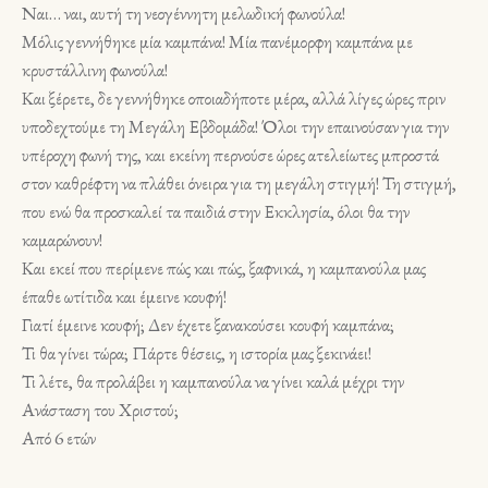
Ναι… ναι, αυτή τη νεογέννητη μελωδική φωνούλα!
Μόλις γεννήθηκε μία καμπάνα! Μία πανέμορφη καμπάνα με
κρυστάλλινη φωνούλα!
Και ξέρετε, δε γεννήθηκε οποιαδήποτε μέρα, αλλά λίγες ώρες πριν
υποδεχτούμε τη Μεγάλη Εβδομάδα! Όλοι την επαινούσαν για την
υπέροχη φωνή της, και εκείνη περνούσε ώρες ατελείωτες μπροστά
στον καθρέφτη να πλάθει όνειρα για τη μεγάλη στιγμή! Τη στιγμή,
που ενώ θα προσκαλεί τα παιδιά στην Εκκλησία, όλοι θα την
καμαρώνουν!
Και εκεί που περίμενε πώς και πώς, ξαφνικά, η καμπανούλα μας
έπαθε ωτίτιδα και έμεινε κουφή!
Γιατί έμεινε κουφή; Δεν έχετε ξανακούσει κουφή καμπάνα;
Τι θα γίνει τώρα; Πάρτε θέσεις, η ιστορία μας ξεκινάει!
Τι λέτε, θα προλάβει η καμπανούλα να γίνει καλά μέχρι την
Ανάσταση του Χριστού;
Από 6 ετών