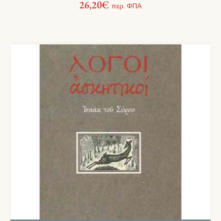
26,20
€
περ. ΦΠΑ