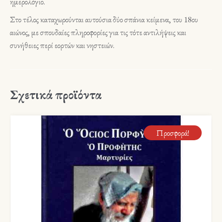
ημερολόγιο.
Στο τέλος καταχωρούνται αυτούσια δύο σπάνια κείμενα, του 18ου
αιώνος, με σπουδαίες πληροφορίες για τις τότε αντιλήψεις και
συνήθειες περί εορτών και νηστειών.
Σχετικά προϊόντα
Προσφορά!