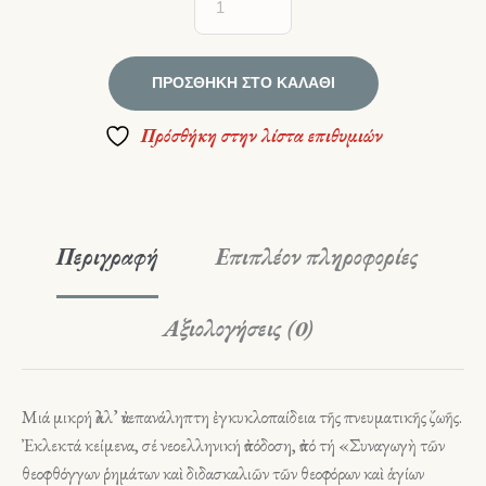
ΠΡΟΣΘΉΚΗ ΣΤΟ ΚΑΛΆΘΙ
Πρόσθήκη στην λίστα επιθυμιών
Περιγραφή
Επιπλέον πληροφορίες
Αξιολογήσεις (0)
Μιά μικρή ἀλλ’ ἀνεπανάληπτη ἐγκυκλοπαίδεια τῆς πνευματικῆς ζωῆς.
Ἐκλεκτά κείμενα, σέ νεοελληνική ἀπόδοση, ἀπό τή «Συναγωγὴ τῶν
θεοφθόγγων ῥημάτων καὶ διδασκαλιῶν τῶν θεοφόρων καὶ ἁγίων