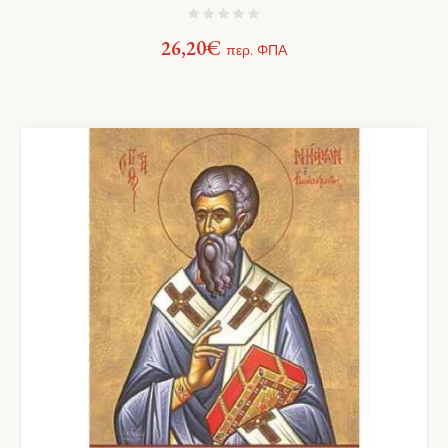
26,20
€
περ. ΦΠΑ