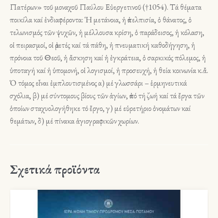
Πατέρων» τοῦ μοναχοῦ Παύλου Εὐεργετινοῦ (†1054). Τά θέματα
ποικίλα καί ἐνδιαφέροντα: Ἡ μετάνοια, ἡ ἀπελπισία, ὁ θάνατος, ὁ
τελωνισμός τῶν ψυχῶν, ἡ μέλλουσα κρίση, ὁ παράδεισος, ἡ κόλαση,
οἱ πειρασμοί, οἱ ἀρετές καί τά πάθη, ἡ πνευματική καθοδήγηση, ἡ
πρόνοια τοῦ Θεοῦ, ἡ ἄσκηση καί ἡ ἐγκράτεια, ὁ σαρκικός πόλεμος, ἡ
ὑποταγή καί ἡ ὑπομονή, οἱ λογισμοί, ἡ προσευχή, ἡ θεία κοινωνία κ.ἄ.
Ὁ τόμος εἶναι ἐμπλουτισμένος α) μέ γλωσσάρι – ἑρμηνευτικά
σχόλια, β) μέ σύντομους βίους τῶν ἁγίων, ἀπό τή ζωή καί τά ἔργα τῶν
ὁποίων σταχυολογήθηκε τό ἔργο, γ) μέ εὑρετήριο ὀνομάτων καί
θεμάτων, δ) μέ πίνακα ἁγιογραφικῶν χωρίων.
Σχετικά προϊόντα