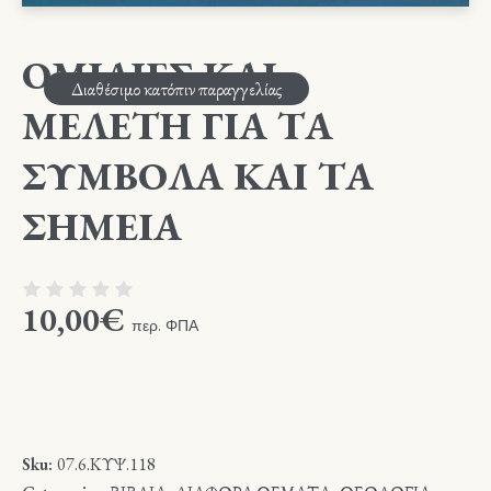
ΟΜΙΛΙΕΣ ΚΑΙ
Διαθέσιμο κατόπιν παραγγελίας
ΜΕΛΕΤΗ ΓΙΑ ΤΑ
ΣΥΜΒΟΛΑ ΚΑΙ ΤΑ
ΣΗΜΕΙΑ
10,00
€
περ. ΦΠΑ
Sku:
07.6.ΚΥΨ.118