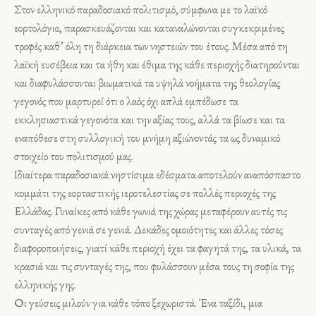
Στον ελληνικό παραδοσιακό πολιτισμό, σύμφωνα με το λαϊκό
εορτολόγιο, παρασκευάζονται και καταναλώνονται συγκεκριμένες
τροφές καθ’ όλη τη διάρκεια των νηστειών του έτους. Μέσα από τη
λαϊκή ευσέβεια και τα ήθη και έθιμα της κάθε περιοχής διατηρούνται
και διαφυλάσσονται βιωματικά τα υψηλά νοήματα της θεολογίας
γεγονός που μαρτυρεί ότι ο λαός όχι απλά εμπέδωσε τα
εκκλησιαστικά γεγονότα και την αξίας τους, αλλά τα βίωσε και τα
εναπόθεσε στη συλλογική του μνήμη αξιώνοντάς τα ως δυναμικό
στοιχείο του πολιτισμού μας.
Ιδιαίτερα παραδοσιακά νηστίσιμα εδέσματα αποτελούν αναπόσπαστο
κομμάτι της εορταστικής ιεροτελεστίας σε πολλές περιοχές της
Ελλάδας. Γυναίκες από κάθε γωνιά της χώρας μεταφέρουν αυτές τις
συνταγές από γενιά σε γενιά. Δεκάδες ομοιότητες και άλλες τόσες
διαφοροποιήσεις, γιατί κάθε περιοχή έχει τα φαγητά της, τα υλικά, τα
κρασιά και τις συνταγές της, που φυλάσσουν μέσα τους τη σοφία της
ελληνικής γης.
Οι γεύσεις μιλούν για κάθε τόπο ξεχωριστά. Ένα ταξίδι, μια