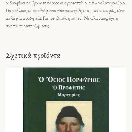
οι δύο φίλοι θα βρουν το θάρρος να αγωνιστούν για ένα καλύτερο αύριο.
Για πολλούς το «ποθούμενο» που υποσχέθηκε ο Πατροκοσμάς, είναι
απλά μια προφητεία. Για τον Θανάση και τον Νικόλα όμως, έγινε
σκοπός της ύπαρξής τους.
Σχετικά προϊόντα