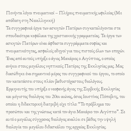
Πενήντα λόγοι πνευματικοί – Πλήρεις πνευματικής ωφελείας (Με
απόδοση στη Νεοελληνική)
Τα συγγραφικά έργα των ασκητών Πατέρων συγκαταλέγονται στα
σπουδαιότερα κεφάλαια της χριστιανικής γραμματείας. Τα έργα των
ασκητών Πατέρων είναι άφθαστα συγγράμματα σοφίας και
πνευματικότητας, ασφαλείς οδηγοί για τους πιστούς όλων των εποχών.
Ένας από αυτούς υπήρξε ο άγιος Μακάριος ο Αιγύπτιος, ο οποίος
ανήκει στους μεγάλους νηπτικούς Πατέρες της Εκκλησίας μας. Μας
διασώθηκε ένα σημαντικό μέρος του συγγραφικού του έργου, το οποίο
τον κατατάσσει στους πλέον βαθυστόχαστους θεολόγους.
Ερμηνευτής του υπήρξε ο νεοφανής άγιος της Σερβικής Εκκλησίας
και μέγιστος θεολόγος του 20ου αιώνος, όσιος Ιουστίνος Πόποβιτς, του
οποίου η διδακτορική διατριβή είχε τίτλο: “Το πρόβλημα του
προσώπου και της γνώσεως κατά τον άγιο Μακάριο τον Αιγύπτιο”. Σε
αυτό ο μεγάλος σύγχρονος θεολόγος αναλύει σε βάθος την υψηλή
θεολογία του μεγάλου διδασκάλου της αρχαίας Εκκλησίας.