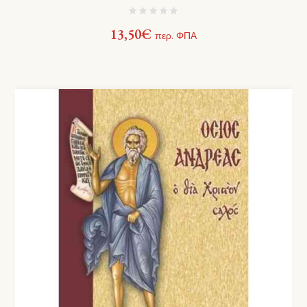
13,50
€
περ. ΦΠΑ