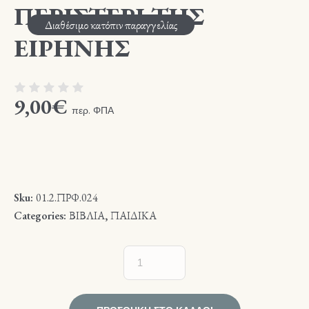
ΠΕΡΙΣΤΕΡΙ ΤΗΣ
Διαθέσιμο κατόπιν παραγγελίας
ΕΙΡΗΝΗΣ
9,00
€
περ. ΦΠΑ
Sku:
01.2.ΠΡΦ.024
Categories:
ΒΙΒΛΙΑ
,
ΠΑΙΔΙΚΑ