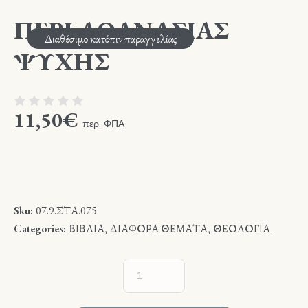
ΠΕΡΙ ΑΘΑΝΑΣΙΑΣ
Διαθέσιμο κατόπιν παραγγελίας
ΨΥΧΗΣ
11,50
€
περ. ΦΠΑ
Sku:
07.9.ΣΤΑ.075
Categories:
ΒΙΒΛΙΑ
,
ΔΙΑΦΟΡΑ ΘΕΜΑΤΑ
,
ΘΕΟΛΟΓΙΑ