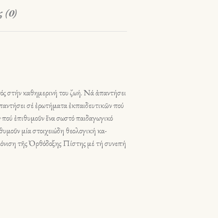
 (0)
στός στήν καθημερινή του ζωή. Νά ἀπαντήσει
 ἀπαντήσει σέ ἐρωτήματα ἐκπαιδευτικῶν πού
ων πού ἐπιθυμοῦν ἕνα σωστό παιδαγωγικό
ιθυμοῦν μία στοιχειώδη θεολογική κα­
μόνιση τῆς Ὀρθόδοξης Πίστης μέ τή συ­νεπή