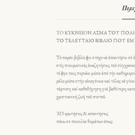
Περι
TO KYKNEION AΣΜΑ ΤΟΥ ΠΟΛΙΟ
ΤΟ ΤΕΛΕΥΤΑΙΟ ΒΙΒΛΙΟ ΠΟΥ ΕΜ
Τό παρόν βιβλίο ἔχει στόχο νά ἀπαντήσει σ
στίς πνευματικές ἀναζητήσεις τοῦ σύγχρονο
τό ἔργο τους περνάει μέσα ἀπό τήν καθημερ
ρόλο μέσα στήν οἰκογένεια καί τέλος νά γί
τάρτιση καί καθοδήγηση γιά βαθύτερη κατα
χριστιανική ζωή τοῦ πιστοῦ.
323 ερωτήσεις & απαντήσεις
πάνω σε ποικιλία θεμάτων όπως: