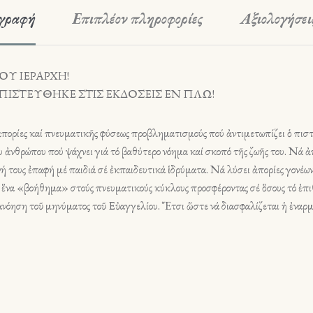
γραφή
Επιπλέον πληροφορίες
Αξιολογήσεις
Υ ΙΕΡΑΡΧΗ!
ΠΙΣΤΕΥΘΗΚΕ ΣΤΙΣ ΕΚΔΟΣΕΙΣ ΕΝ ΠΛΩ!
έ ἀπορίες καί πνευματικῆς φύσεως προβληματισμούς πού ἀντιμετωπίζει ὁ πι
υ ἀνθρώπου πού ψάχνει γιά τό βαθύτερο νόημα καί σκοπό τῆς ζωῆς του. Νά
ινή τους ἐπαφή μέ παιδιά σέ ἐκπαιδευτικά ἱδρύματα. Νά λύσει ἀπορίες γονέ
νει ἕνα «βοήθημα» στούς πνευματικούς κύκλους προσφέροντας σέ ὅσους τό ἐπ
νόηση τοῦ μηνύματος τοῦ Εὐαγγελίου. Ἔτσι ὥστε νά διασφαλίζεται ἡ ἐναρ