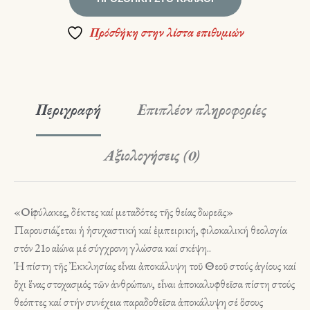
Πρόσθήκη στην λίστα επιθυμιών
Περιγραφή
Επιπλέον πληροφορίες
Αξιολογήσεις (0)
«Οἱ φύλακες, δέκτες καί μεταδότες τῆς θείας δωρεᾶς»
Παρουσιάζεται ἡ ἡσυχαστική καί ἐμπειρική, φιλοκαλική θεολογία
στόν 21ο αἰώνα μέ σύγχρονη γλώσσα καί σκέψη..
Ἡ πίστη τῆς Ἐκκλησίας εἶναι ἀποκάλυψη τοῦ Θεοῦ στούς ἁγίους καί
ὄχι ἕνας στοχασμός τῶν ἀνθρώπων, εἶναι ἀποκαλυφθεῖσα πίστη στούς
θεόπτες καί στήν συνέχεια παραδοθεῖσα ἀποκάλυψη σέ ὅσους