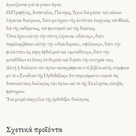
ἀγωνίζονται γιά νά γίνουν ἅγιοι.
Οἱ Προφῆτες, Ἀπόστολοι, Πατέρες, Ἅγιοι διά μέσου τῶν αἰώνων
λέγονται θεούμενοι, διότι μετέχουν τῆς ἀκτίστου ἐνεργείας τοῦ Θεοῦ,
διά τῆς καθάρσεως, τοῦ φωτισμοῦ καί τῆς θεώσεως.
Ὅσοι ἔχουν αὐτήν τήν πίστη λέγονται «δέκτες», διότι
παραλαμβάνουν αὐτήν τήν «θεία δωρεά», «φὐλακες», διότι τήν
φυλάττουν ὡς κόρη ὀφθαλμοῦ καί «μεταδότες», διότι τήν
μεταδίδουν σέ ὅσους ἐπιθυμοῦν καί διψοῦν τήν σωτηρία τους.
Αὐτή ἡ θεολογία τῶν ἁγίων καταγράφεται στό βιβλίο αὐτό, σύμφωνα
μέ τό «Συνοδικό τῆς Ὀρθοδοξίας» ὅτι πορευόμαστε «κατά τάς
θεοπνεύστους θεολογίας τῶν ἁγίων καί τό τῆς Ἐκκλησίας εὐσεβές
φρόνημα».
Ἕνα μικρό εὐαγγέλιο τῆς ὀρθοδόξου θεολογίας.
Σχετικά προϊόντα