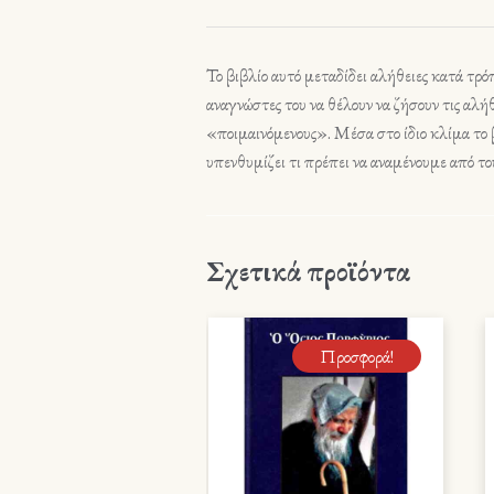
Το βιβλίο αυτό μεταδίδει αλήθειες κατά τρό
αναγνώστες του να θέλουν να ζήσουν τις αλήθε
«ποιμαινόμενους». Μέσα στο ίδιο κλίμα το β
υπενθυμίζει τι πρέπει να αναμένουμε από του
Σχετικά προϊόντα
Προσφορά!