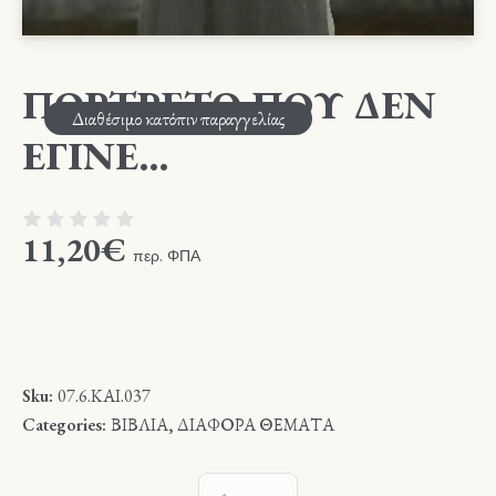
ΠΟΡΤΡΕΤΟ ΠΟΥ ΔΕΝ
Διαθέσιμο κατόπιν παραγγελίας
ΕΓΙΝΕ…
11,20
€
περ. ΦΠΑ
Sku:
07.6.ΚΑΙ.037
Categories:
ΒΙΒΛΙΑ
,
ΔΙΑΦΟΡΑ ΘΕΜΑΤΑ