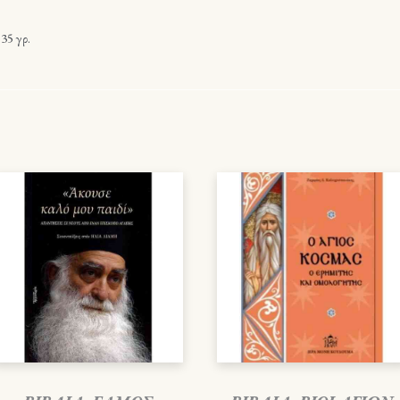
35 γρ.