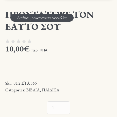
ΠΡΟΣΤΑΤΕΨΕ ΤΟΝ
Διαθέσιμο κατόπιν παραγγελίας
ΕΑΥΤΟ ΣΟΥ
10,00
€
περ. ΦΠΑ
Sku:
01.2.ΣΤΑ.365
Categories:
ΒΙΒΛΙΑ
,
ΠΑΙΔΙΚΑ