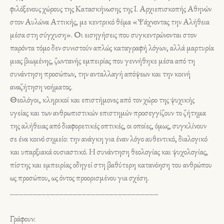
φιλόξενους χώρους της Κατασκήνωσης της Ι. Αρχιεπισκοπής Αθηνών
στον Αυλώνα Αττικής, με κεντρικό θέμα «Ψάχνοντας την Αλήθεια
μέσα στη σύγχυση». Οι εισηγήσεις που συγκεντρώνονται στον
παρόντα τόμο δεν συνιστούν απλώς καταγραφή λόγων, αλλά μαρτυρία
μιας βιωμένης, ζωντανής εμπειρίας που γεννήθηκε μέσα από τη
συνάντηση προσώπων, την ανταλλαγή απόψεων και την κοινή
αναζήτηση νοήματος.
Θεολόγοι, κληρικοί και επιστήμονες από τον χώρο της ψυχικής
υγείας και των αν­θρω­πιστικών επιστημών προσεγγίζουν το ζήτημα
της αλήθειας από διαφορετικές οπτικές, οι οποίες, όμως, συ­γκλίνουν
σε ένα κοινό ση­μείο: την ανάγκη για έναν λόγο αυθεντικό, διαλογικό
και υπαρξιακά ουσιαστικό. Η συνά­ντηση θεολογίας και ψυχολογίας,
πίστης και εμπειρίας οδηγεί στη βαθύτερη κατανόηση του ανθρώπου
ως προσώπου, ως όντος προορισμένου για σχέση.
_________________________________
Γράφουν: