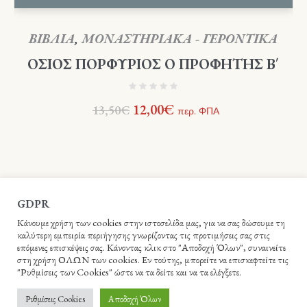
ΒΙΒΛΙΑ
,
ΜΟΝΑΣΤΗΡΙΑΚΑ - ΓΕΡΟΝΤΙΚΑ
ΟΣΙΟΣ ΠΟΡΦΥΡΙΟΣ Ο ΠΡΟΦΗΤΗΣ Β΄
Original
Η
12,00
€
13,50
€
περ. ΦΠΑ
price
τρέχουσα
was:
τιμή
13,50€.
είναι:
12,00€.
GDPR
Κάνουμε χρήση των cookies στην ιστοσελίδα μας, για να σας δώσουμε τη
καλύτερη εμπειρία περιήγησης γνωρίζοντας τις προτιμήσεις σας στις
επόμενες επισκέψεις σας. Κάνοντας κλικ στο "Αποδοχή Όλων", συναινείτε
στη χρήση ΟΛΩΝ των cookies. Εν τούτης, μπορείτε να επισκεφτείτε τις
"Ρυθμίσεις των Cookies" ώστε να τα δείτε και να τα ελέγξετε.
Βιβλιοπωλείο Ιεράς Αρχιεπισκοπής Κρήτης - Webme.gr © 2021 /
Ρυθμίσεις Cookies
Αποδοχή Όλων