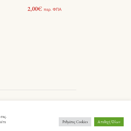
2,00
€
περ. ΦΠΑ
 σας.
είτε
Ρυθμίσεις Cookies
Αποδοχή Όλων