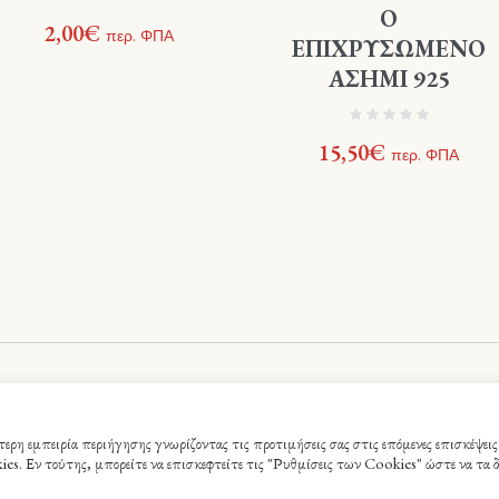
Ο
2,00
€
περ. ΦΠΑ
ΕΠΙΧΡΥΣΩΜΕΝΟ
ΑΣΗΜΙ 925
15,50
€
περ. ΦΠΑ
ς - Webme.gr © 2021 / All Rights Reserved
ρη εμπειρία περιήγησης γνωρίζοντας τις προτιμήσεις σας στις επόμενες επισκέψεις
 Εν τούτης, μπορείτε να επισκεφτείτε τις "Ρυθμίσεις των Cookies" ώστε να τα δ