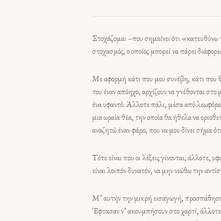
Στοχάζομαι –που σημαίνει ότι «κατευθύνω τ
στοχασμός, ο οποίος μπορεί να πάρει διάφορ
Με αφορμή κάτι που μου συνέβη, κάτι που θ
του έναν απόηχο, αρχίζουν να γνέθονται στο
ένα υφαντό. Άλλοτε πάλι, μέσα από λεωφόρου
μια ωραία θέα, την οποία θα ήθελα να οριοθ
αναζητώ έναν φάρο, που να μου δίνει σήμα ότ
Τότε είναι που οι λέξεις γίνονται, άλλοτε,
είναι λοιπόν δυνατόν, να μην νιώθω την αντ
Μ’ αυτήν την μικρή εισαγωγή, προσπάθησα ν
Έφτασαν ν’ ακουμπήσουν στο χαρτί, άλλοτε,