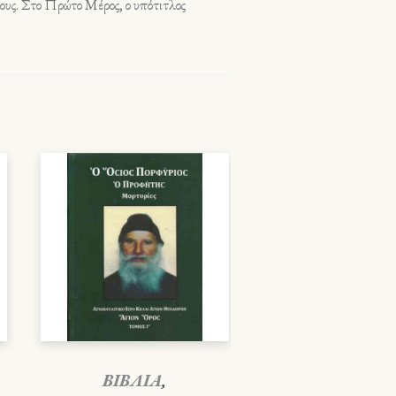
τλους. Στο Πρώτο Μέρος, ο υπότιτλος
ΒΙΒΛΙΑ
,