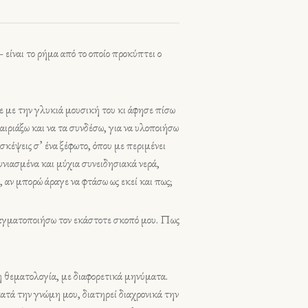
είναι το ρήμα από το οποίο προκύπτει ο
ε με την γλυκιά μουσική του κι άφησε πίσω
αιριάξω και να τα συνδέσω, για να υλοποιήσω
σκέψεις σ’ ένα ξέφωτο, όπου με περιμένει
υνιασμένα και μύχια συνειδησιακά νερά,
ι, αν μπορώ άραγε να φτάσω ως εκεί και πως;
 πραγματοποιήσω τον εκάστοτε σκοπό μου. Πως
η θεματολογία, με διαφορετικά μηνύματα.
ατά την γνώμη μου, διατηρεί διαχρονικά την