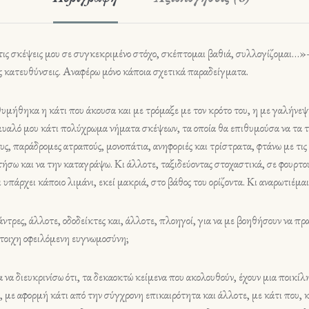
ις σκέψεις μου σε συγκεκριμένο στόχο, σκέπτομαι βαθιά, συλλογίζομαι…»– 
ες κατευθύνσεις. Αναφέρω μόνο κάποια σχετικά παραδείγματα.
υμήθηκα η κάτι που άκουσα και με τρόμαξε με τον κρότο του, η με γαλήνεψ
 μυαλό μου κάτι πολύχρωμα νήματα σκέψεων, τα οποία θα επιθυμούσα να τα τ
ς, παράδρομες ατραπούς, μονοπάτια, ανηφοριές και τρίστρατα, φτάνω με τις 
ετήσω και να την καταγράψω. Κι άλλοτε, ταξιδεύοντας στοχαστικά, σε φουρτο
ι υπάρχει κάποιο λιμάνι, εκεί μακριά, στο βάθος του ορίζοντα. Κι αναρωτιέμα
 υφάντρες, άλλοτε, οδοδείκτες και, άλλοτε, πλοηγοί, για να με βοηθήσουν να
ίστοιχη οφειλόμενη ευγνωμοσύνη;
α διευκρινίσω ότι, τα δεκαοκτώ κείμενα που ακολουθούν, έχουν μια ποικίλ
 με αφορμή κάτι από την σύγχρονη επικαιρότητα και άλλοτε, με κάτι που, κ