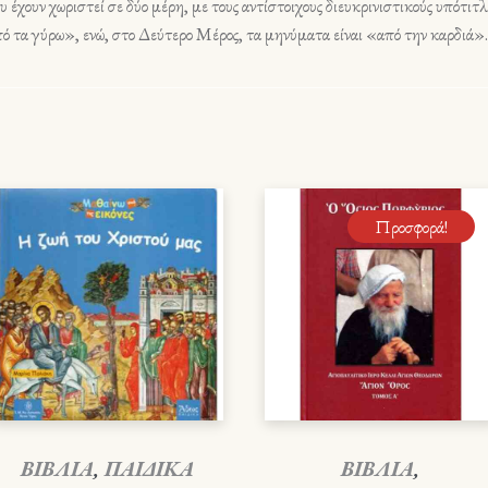
ου έχουν χωριστεί σε δύο μέρη, με τους αντίστοιχους διευκρινιστικούς υπότι
πό τα γύρω», ενώ, στο Δεύτερο Μέρος, τα μηνύματα είναι «από την καρδιά».
Προσφορά!
ΒΙΒΛΙΑ
,
ΠΑΙΔΙΚΑ
ΒΙΒΛΙΑ
,