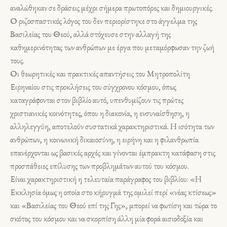
αναλώθηκαν σε δράσεις μέχρι σήμερα πρωτοπόρες και δημιουργικές.
Ο ριζοσπαστικός λόγος του δεν περιορίστηκε στο άγγελμα της
Βασιλείας του Θεού, αλλά στόχευσε στην αλλαγή της
καθημερινότητας των ανθρώπων με έργα που μεταμόρφωσαν την ζωή
τους.
Οι θεωρητικές και πρακτικές απαντήσεις του Μητροπολίτη
Ειρηναίου στις προκλήσεις του σύγχρονου κόσμου, όπως
καταγράφονται στον βιβλίο αυτό, υπενθυμίζουν τις πρώτες
χριστιανικές κοινότητες, όπου η διακονία, η ενσυναίσθηση, η
αλληλεγγύη, αποτελούν συστατικά χαρακτηριστικά. Η ισότητα των
ανθρώπων, η κοινωνική δικαιοσύνη, η ειρήνη και η φιλανθρωπία
επανέρχονται ως βασικές αρχές και γίνονται έμπρακτη κατάφαση στις
προσπάθειες επίλυσης των προβλημάτων αυτού του κόσμου.
Είναι χαρακτηριστική η τελευταία παράγραφος του βιβλίου: «Η
Εκκλησία όμως η οποία στο κήρυγμά της ομιλεί περί «νέας κτίσεως»
και «Βασιλείας του Θεού επί της Γης», μπορεί να φωτίση και τώρα το
σκότος του κόσμου και να σκορπίση άλλη μία φορά αισιοδοξία και