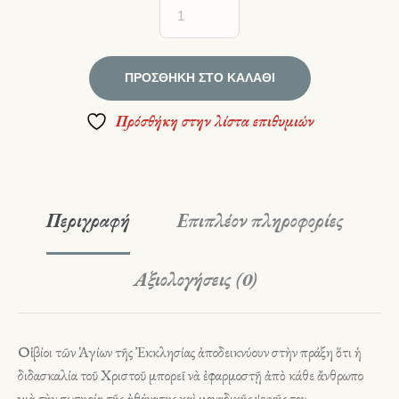
ΠΡΟΣΘΉΚΗ ΣΤΟ ΚΑΛΆΘΙ
Πρόσθήκη στην λίστα επιθυμιών
Περιγραφή
Επιπλέον πληροφορίες
Αξιολογήσεις (0)
Οἱ βίοι τῶν Ἁγίων τῆς Ἐκκλησίας ἀποδεικνύουν στὴν πράξη ὅτι ἡ
διδασκαλία τοῦ Χριστοῦ μπορεῖ νὰ ἐφαρμοστῇ ἀπὸ κάθε ἄνθρωπο
γιὰ τὴν σωτηρία τῆς ἀθάνατης καὶ μοναδικῆς ψυχῆς του.