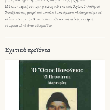
Μὲ καθημερινὴ σύντομη μελέτη τοῦ βίου ἑνὸς Ἁγίου, δηλαδή, τὸ
Συναξάριό του, μικροὶ καὶ μεγάλοι ἐμπνεόμαστε νὰ ὑπηρετοῦμε καὶ
νὰ λατρεύουμε τὸν Χριστό, ὅπως οἱ Ἅγιοι καὶ νὰ ζοῦμε κι ἐμεῖς
σύμφωνα μὲ τὸ ἅγιο θέλημά Του.
Σχετικά προϊόντα