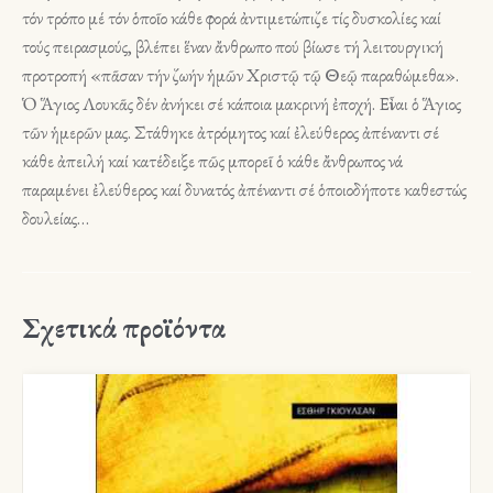
τόν τρόπο μέ τόν ὁποῖο κάθε φορά ἀντιμετώπιζε τίς δυσκολίες καί
τούς πειρασμούς, βλέπει ἕναν ἄνθρωπο πού βίωσε τή λειτουργική
προτροπή «πᾶσαν τήν ζωήν ἡμῶν Χριστῷ τῷ Θεῷ παραθώμεθα».
Ὁ Ἅγιος Λουκᾶς δέν ἀνήκει σέ κάποια μακρινή ἐποχή. Εἶναι ὁ Ἅγιος
τῶν ἡμερῶν μας. Στάθηκε ἀτρόμητος καί ἐλεύθερος ἀπέναντι σέ
κάθε ἀπειλή καί κατέδειξε πῶς μπορεῖ ὁ κάθε ἄνθρωπος νά
παραμένει ἐλεύθερος καί δυνατός ἀπέναντι σέ ὁποιοδήποτε καθεστώς
δουλείας…
Σχετικά προϊόντα