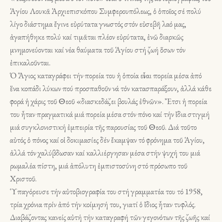
Ἁγίου Λουκᾶ Ἀρχιεπισκόπου Συμφερουπόλεως, ὁ ὁποῖος σέ πολύ
λίγο διάστημα ἔγινε εὐρύτατα γνωστός στόν εὐσεβῆ λαό μας,
ἀγαπήθηκε πολύ καί τιμᾶται πλέον εὐρύτατα, ἐνῶ διαρκῶς
μνημονεύονται καί νέα θαύματα τοῦ Ἁγίου στή ζωή ὅσων τόν
ἐπικαλοῦνται.
Ὁ Ἅγιος καταγράφει τήν πορεία του ἡ ὁποία εἶναι πορεία μέσα ἀπό
ἕνα κοπάδι λύκων πού προσπαθοῦν νά τόν κατασπαράξουν, ἀλλά κάθε
φορά ἡ χάρις τοῦ Θεοῦ «διασκεδάζει βουλάς ἐθνῶν». Ἔτσι ἡ πορεία
του ἦταν πραγματικά μιά πορεία μέσα στόν πόνο καί τήν ἴδια στιγμή
μιά συγκλονιστική ἐμπειρία τῆς παρουσίας τοῦ Θεοῦ. Διά τοῦτο
αὐτός ὁ πόνος καί οἱ δοκιμασίες δέν ἔκαμψαν τό φρόνημα τοῦ Ἁγίου,
ἀλλά τόν χαλύβδωσαν καί καλλιέργησαν μέσα στήν ψυχή του μιά
ρωμαλέα πίστη, μιά ἀπόλυτη ἐμπιστοσύνη στό πρόσωπο τοῦ
Χριστοῦ.
Ὑπαγόρευσε τήν αὐτοβιογραφία του στή γραμματέα του τό 1958,
τρία χρόνια πρίν ἀπό τήν κοίμησή του, γιατί ὁ ἴδιος ἦταν τυφλός.
Διαβάζοντας κανείς αὐτή τήν καταγραφή τῶν γεγονότων τῆς ζωῆς καί