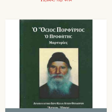
περ. ΦΠΑ