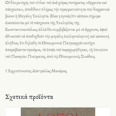
Οἱ δύο μετοχές τοῦ τίτλου τοῦ ἀνά χεῖρας πονήματος «ἄρχουσα καί
πάσχουσα», ἀποδίδουν πλήρως τήν πραγματικότητα πού διαχρονικά
βιώνει ἡ Μεγάλη Ἐκκλησία. Εἶναι γεγονός ὅτι κάποιοι σήμερα
ἀναπαύονται μέ τό πάσχουσα τῆς Ἐκκλησίας τῆς
Κωνσταντινουπόλεως ἀλλά δέν συμβιβάζονται μέ τό ἄρχουσα, ἀφοῦ
ἀδυνατοῦν νά ἀποδεχθοῦν τήν μεγάλη ἐκκλησιολογική καί κανονική
ἀλήθεια, ὅτι δηλαδή τό Οἰκουμενικό Πατριαρχεῖο κατέχει
ἀπαραβίαστα προνόμια, τά ὁποῖα τοῦ παραχωρήθηκαν, τῇ ἐπινεύσει
τοῦ Παναγίου Πνεύματος, ἀπό τίς Οἰκουμενικές Συνόδους.
† Ἀρχιεπίσκοπος Αὐστραλίας Μακάριος
Σχετικά προϊόντα