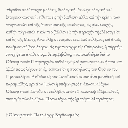
Ἡ παροῦσα πολύπτυχος μελέτη, θεολογική, ἐκκλησιολογική καί
ἱστορικο-κανονική, τίθεται εἰς τήν διάθεσιν ἀλλά καί τήν κρίσιν τῶν
ἀναγνωστῶν καί τῆς ἐπιστημονικῆς κοινότητος, εἰς μίαν ἐποχήν,
καθ᾽ἥν τό γεωπολιτικόν περιβάλλον εἰς τήν περιοχήν τῆς Μεσογείου
καί δή τῆς Μέσης Ἀνατολῆς συνταράσσεται ἀπό πολέμους καί ἀκοάς
πολέμων καί βορειότερον, εἰς τήν περιοχήν τῆς Οὐκρανίας, ἡ σύρραξις
συνεχίζεται ἀκάθεκτος… Ἀναμφιβόλως, πρωτοκαθεδρία διά τό
Οἰκουμενικόν Πατριαρχεῖον οὐδόλως δηλοῖ μονοκρατορίαν ἤ παπικάς
ἀξιώσεις ὡς λέγουν τινές, τοὐναντίον ἡ προσήλωσις τοῦ Θρόνου τοῦ
Πρωτοκλήτου Ἀνδρέου εἰς τόν Συνοδικόν θεσμόν εἶναι μοναδική καί
παροιμιώδης, ἀρκεῖ καί μόνον ἡ ὑπόμνησις ὅτι ἅπασαι αἱ ἅγιαι
Οἰκουμενικαί Σύνοδοι συνεκλήθησαν ἐν τῷ κανονικῷ ἐδάφει αὐτοῦ,
συνεργίᾳ τῶν ἀοιδίμων Προκατόχων τῆς ἡμετέρας Μετριότητος.
† Οἰκουμενικός Πατριάρχης Βαρθολομαῖος