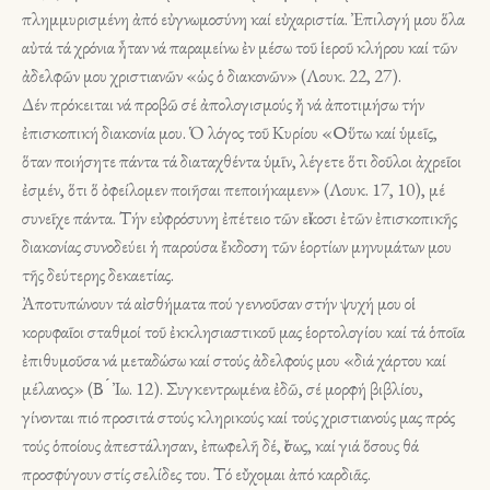
πλημμυρισμένη ἀπό εὐγνωμοσύνη καί εὐχαριστία. Ἐπιλογή μου ὅλα
αὐτά τά χρόνια ἦταν νά παραμείνω ἐν μέσω τοῦ ἱεροῦ κλήρου καί τῶν
ἀδελφῶν μου χριστιανῶν «ὡς ὁ διακονῶν» (Λουκ. 22, 27).
Δέν πρόκειται νά προβῶ σέ ἀπολογισμούς ἤ νά ἀποτιμήσω τήν
ἐπισκοπική διακονία μου. Ὁ λόγος τοῦ Κυρίου «Οὕτω καί ὑμεῖς,
ὅταν ποιήσητε πάντα τά διαταχθέντα ὑμῖν, λέγετε ὅτι δοῦλοι ἀχρεῖοι
ἐσμέν, ὅτι ὅ ὀφείλομεν ποιῆσαι πεποιήκαμεν» (Λουκ. 17, 10), μέ
συνεῖχε πάντα. Τήν εὐφρόσυνη ἐπέτειο τῶν εἴκοσι ἐτῶν ἐπισκοπικῆς
διακονίας συνοδεύει ἡ παρούσα ἔκδοση τῶν ἑορτίων μηνυμάτων μου
τῆς δεύτερης δεκαετίας.
Ἀποτυπώνουν τά αἰσθήματα πού γεννοῦσαν στήν ψυχή μου οἱ
κορυφαῖοι σταθμοί τοῦ ἐκκλησιαστικοῦ μας ἑορτολογίου καί τά ὁποῖα
ἐπιθυμοῦσα νά μεταδώσω καί στούς ἀδελφούς μου «διά χάρτου καί
μέλανος» (Β ́ Ἰω. 12). Συγκεντρωμένα ἐδῶ, σέ μορφή βιβλίου,
γίνονται πιό προσιτά στούς κληρικούς καί τούς χριστιανούς μας πρός
τούς ὁποίους ἀπεστάλησαν, ἐπωφελῆ δέ, ἴσως, καί γιά ὅσους θά
προσφύγουν στίς σελίδες του. Τό εὔχομαι ἀπό καρδιᾶς.