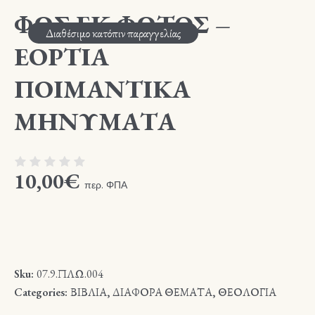
ΦΩΣ ΕΚ ΦΩΤΟΣ –
Διαθέσιμο κατόπιν παραγγελίας
ΕΟΡΤΙΑ
ΠΟΙΜΑΝΤΙΚΑ
ΜΗΝΥΜΑΤΑ
10,00
€
περ. ΦΠΑ
Sku:
07.9.ΠΛΩ.004
Categories:
ΒΙΒΛΙΑ
,
ΔΙΑΦΟΡΑ ΘΕΜΑΤΑ
,
ΘΕΟΛΟΓΙΑ