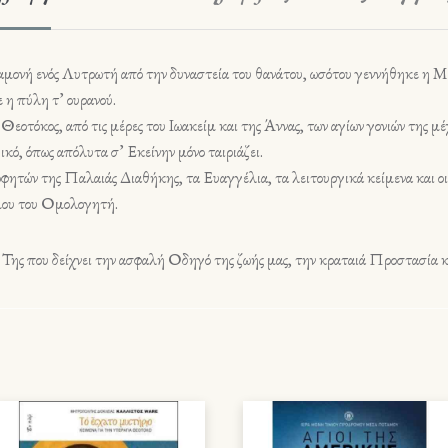
αναμονή ενός Λυτρωτή από την δυναστεία του θανάτου, ωσότου γεννήθηκε η Μ
 η πύλη τ’ ουρανού.
τόκος, από τις μέρες του Ιωακείμ και της Άννας, των αγίων γονιών της μέχ
ικό, όπως απόλυτα σ’ Εκείνην μόνο ταιριάζει.
φητών της Παλαιάς Διαθήκης, τα Ευαγγέλια, τα λειτουργικά κείμενα και οι
μου του Ομολογητή.
ως Της που δείχνει την ασφαλή Οδηγό της ζωής μας, την κραταιά Προστασία κ