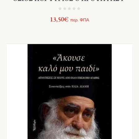
13,50
€
περ. ΦΠΑ